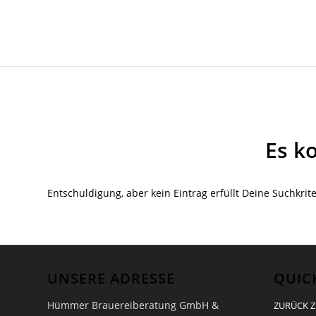
Es k
Entschuldigung, aber kein Eintrag erfüllt Deine Suchkrit
UNSERE ADRESSE
QUIC
Hümmer Brauereiberatung GmbH &
ZURÜCK Z