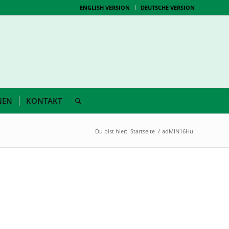
ENGLISH VERSION
DEUTSCHE VERSION
NEN
KONTAKT
Du bist hier:
Startseite
/
adMIN16Hu