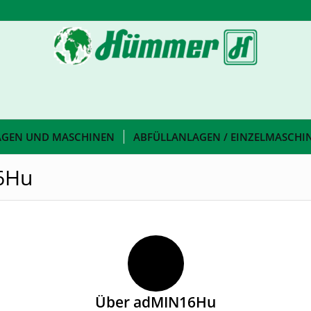
AGEN UND MASCHINEN
ABFÜLLANLAGEN / EINZELMASCHI
16Hu
Über
adMIN16Hu