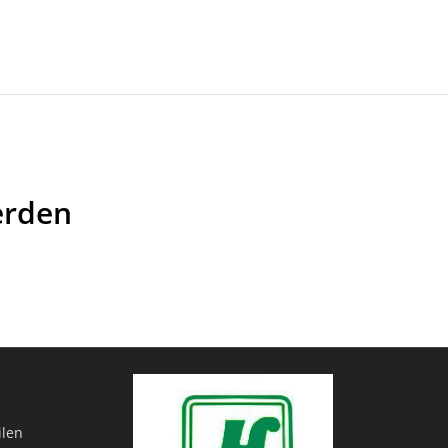
erden
ilen