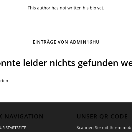
This author has not written his bio yet.
EINTRÄGE VON ADMIN16HU
onnte leider nichts gefunden w
erien
K-NAVIGATION
UNSER QR-CODE
Scannen Sie mit Ihrem mob
UR STARTSEITE