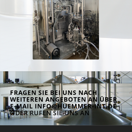
FRAGEN SIE BEI UNS NACH
WEITEREN ANGEBOTEN AN ÜBER
E-MAIL
INFO@HUEMMER-INT.DE
ODER RUFEN SIE UNS AN