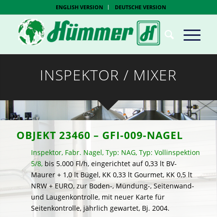
ENGLISH VERSION
DEUTSCHE VERSION
INSPEKTOR / MIXER
OBJEKT 23460 – GFI-009-NAGEL
Inspektor, Fabr. Nagel, Typ: NAG, Typ: Vollinspektion
5/8,
bis 5.000 Fl/h, eingerichtet auf 0,33 lt BV-
Maurer + 1,0 lt Bügel, KK 0,33 lt Gourmet, KK 0,5 lt
NRW + EURO, zur Boden-, Mündung-, Seitenwand-
und Laugenkontrolle, mit neuer Karte für
Seitenkontrolle, jährlich gewartet, Bj. 2004.