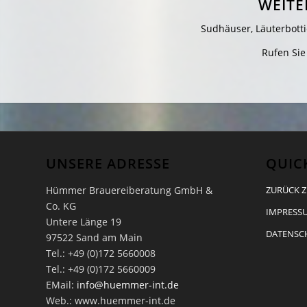
WEITE
Sudhäuser, Läuterbotti
Rufen Sie
UNSERE ADRESSE
QUIC
Hümmer Brauereiberatung GmbH &
ZURÜCK Z
Co. KG
IMPRESSU
Untere Länge 19
DATENSC
97522 Sand am Main
Tel.: +49 (0)172 5660008
Tel.: +49 (0)172 5660009
EMail:
info@huemmer-int.de
Web.: www.huemmer-int.de