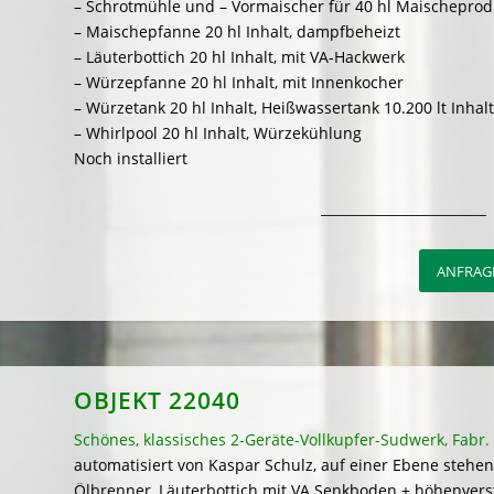
– Schrotmühle und – Vormaischer für 40 hl Maischeprod
– Maischepfanne 20 hl Inhalt, dampfbeheizt
– Läuterbottich 20 hl Inhalt, mit VA-Hackwerk
– Würzepfanne 20 hl Inhalt, mit Innenkocher
– Würzetank 20 hl Inhalt, Heißwassertank 10.200 lt Inhalt
– Whirlpool 20 hl Inhalt, Würzekühlung
Noch installiert
ANFRAGE
OBJEKT 22040
Schönes, klassisches 2-Geräte-Vollkupfer-Sudwerk, Fab
automatisiert von Kaspar Schulz, auf einer Ebene stehe
Ölbrenner, Läuterbottich mit VA Senkboden + höhenvers