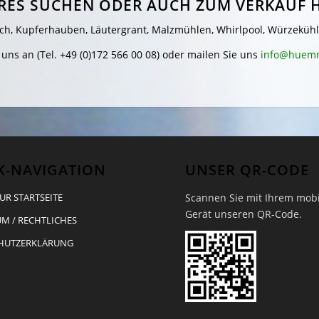
RES SUCHEN ODER AUCH ZUM VERKAUF 
ch, Kupferhauben, Läutergrant, Malzmühlen, Whirlpool, Würzekühler
 uns an (Tel. +49 (0)172 566 00 08) oder mailen Sie uns
info@huemm
K-NAVIGATION
UNSER QR-CODE
Scannen Sie mit Ihrem mob
UR STARTSEITE
Gerät unseren QR-Code.
M / RECHTLICHES
HUTZERKLÄRUNG