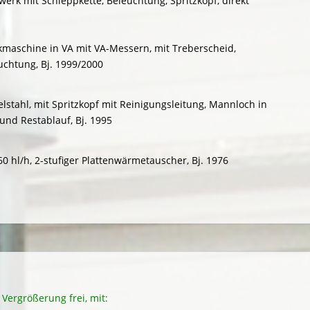
erk mit Schleppkette, Beleuchtung, Spritzkopf, direkt
ckmaschine in VA mit VA-Messern, mit Treberscheid,
uchtung, Bj. 1999/2000
Edelstahl, mit Spritzkopf mit Reinigungsleitung, Mannloch in
 und Restablauf, Bj. 1995
60 hl/h, 2-stufiger Plattenwärmetauscher, Bj. 1976
 Vergrößerung frei, mit: