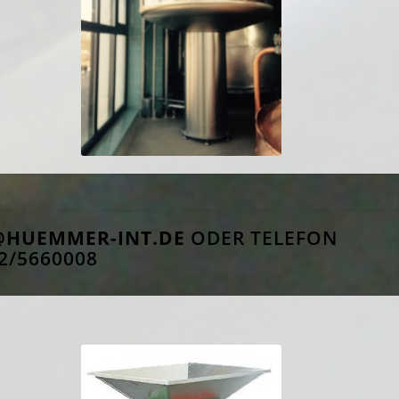
@HUEMMER-INT.DE
ODER TELEFON
2/5660008