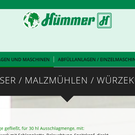
AGEN UND MASCHINEN
ABFÜLLANLAGEN / EINZELMASCHI
SER / MALZMÜHLEN / WÜRZE
e gefließt, für 30 hl Ausschlagmenge, mit: