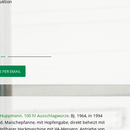
uktion
 PER EMAIL
r. Huppmann, 100 hl Ausschlagwürze,
Bj. 1964, in 1994
nd, Maischepfanne, mit Hopfengabe, direkt beheizt mit
tellbarer Hackmaschine mit VA-Messern, Antriebe von