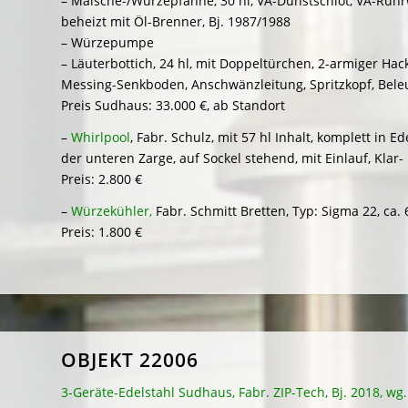
– Maische-/Würzepfanne, 30 hl, VA-Dunstschlot, VA-Rührw
beheizt mit Öl-Brenner, Bj. 1987/1988
– Würzepumpe
– Läuterbottich, 24 hl, mit Doppeltürchen, 2-armiger Ha
Messing-Senkboden, Anschwänzleitung, Spritzkopf, Bele
Preis Sudhaus: 33.000 €, ab Standort
–
Whirlpool
, Fabr. Schulz, mit 57 hl Inhalt, komplett in 
der unteren Zarge, auf Sockel stehend, mit Einlauf, Klar-
Preis: 2.800 €
–
Würzekühler,
Fabr. Schmitt Bretten, Typ: Sigma 22, ca. 
Preis: 1.800 €
OBJEKT 22006
3-Geräte-Edelstahl Sudhaus, Fabr. ZIP-Tech, Bj. 2018, wg.