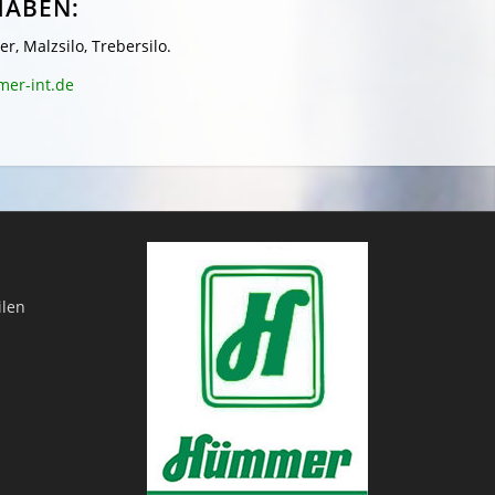
HABEN:
, Malzsilo, Trebersilo.
er-int.de
ilen