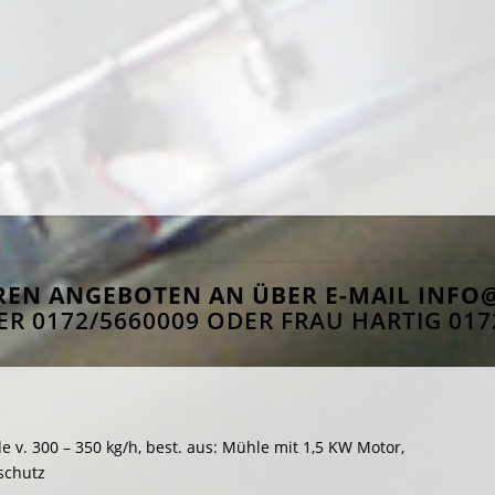
EREN ANGEBOTEN AN ÜBER E-MAIL
INFO
ER 0172/5660009 ODER FRAU HARTIG 017
 v. 300 – 350 kg/h, best. aus: Mühle mit 1,5 KW Motor,
tschutz