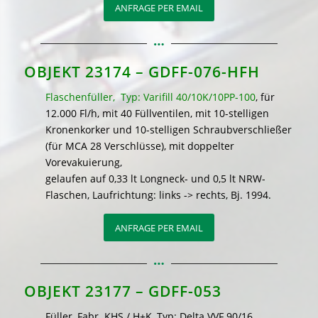
ANFRAGE PER EMAIL
OBJEKT 23174 – GDFF-076-HFH
Flaschenfüller, Typ: Varifill 40/10K/10PP-100
, für
12.000 Fl/h, mit 40 Füllventilen, mit 10-stelligen
Kronenkorker und 10-stelligen Schraubverschließer
(für MCA 28 Verschlüsse), mit doppelter
Vorevakuierung,
gelaufen auf 0,33 lt Longneck- und 0,5 lt NRW-
Flaschen, Laufrichtung: links -> rechts, Bj. 1994.
ANFRAGE PER EMAIL
OBJEKT 23177 – GDFF-053
Füller, Fabr. KHS / H+K, Typ: Delta VVF 90/16,