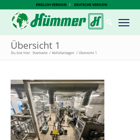
ENGLISH VERSION
DEUTSCHE VERSION
Übersicht 1
Du bist hier:
Startseite
/
Abfüllanlagen
/
Übersicht 1