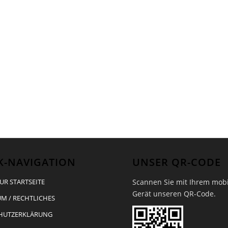
K-NAVIGATION
UNSER QR-CODE
Scannen Sie mit Ihrem mob
UR STARTSEITE
Gerät unseren QR-Code.
M / RECHTLICHES
HUTZERKLÄRUNG