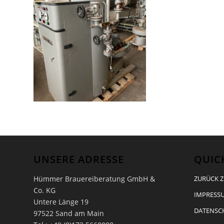
UNSERE ADRESSE
QUIC
Hümmer Brauereiberatung GmbH &
ZURÜCK Z
Co. KG
IMPRESSU
Untere Länge 19
DATENSC
97522 Sand am Main