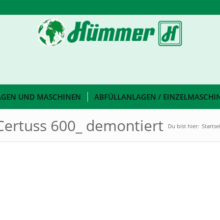
AGEN UND MASCHINEN
ABFÜLLANLAGEN / EINZELMASCHI
ertuss 600_ demontiert
Du bist hier:
Startse