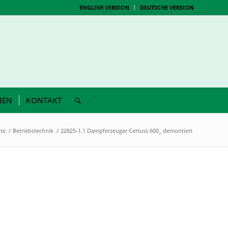
ENGLISH VERSION
DEUTSCHE VERSION
NEN
KONTAKT
ite
/
Betriebstechnik
/
22825-1.1 Dampferzeuger Certuss 600_ demontiert