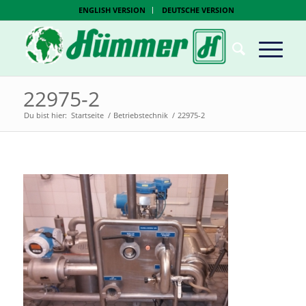
ENGLISH VERSION
DEUTSCHE VERSION
22975-2
Du bist hier:
Startseite
/
Betriebstechnik
/
22975-2