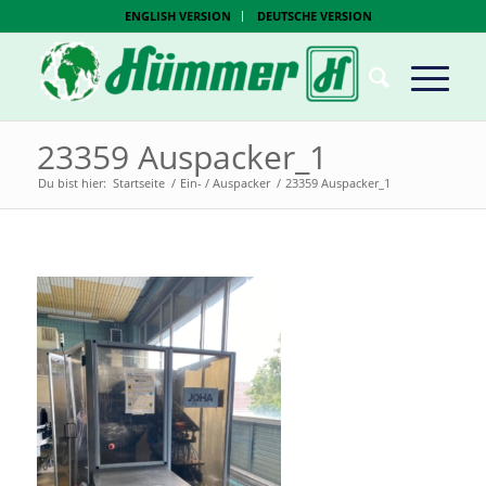
ENGLISH VERSION
DEUTSCHE VERSION
23359 Auspacker_1
Du bist hier:
Startseite
/
Ein- / Auspacker
/
23359 Auspacker_1