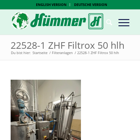
ENGLISH VERSION
DEUTSCHE VERSION
22528-1 ZHF Filtrox 50 hlh
Du bist hier:
Startseite
/
Filteranlagen
/
22528-1 ZHF Filtrox 50 hlh