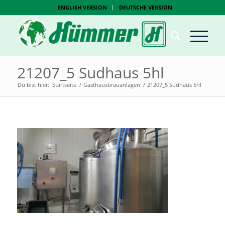
ENGLISH VERSION
DEUTSCHE VERSION
21207_5 Sudhaus 5hl
Du bist hier:
Startseite
/
Gasthausbrauanlagen
/
21207_5 Sudhaus 5hl