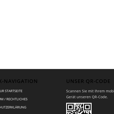
K-NAVIGATION
UNSER QR-CODE
Scannen Sie mit Ihrem mob
UR STARTSEITE
Gerät unseren QR-Code.
M / RECHTLICHES
HUTZERKLÄRUNG