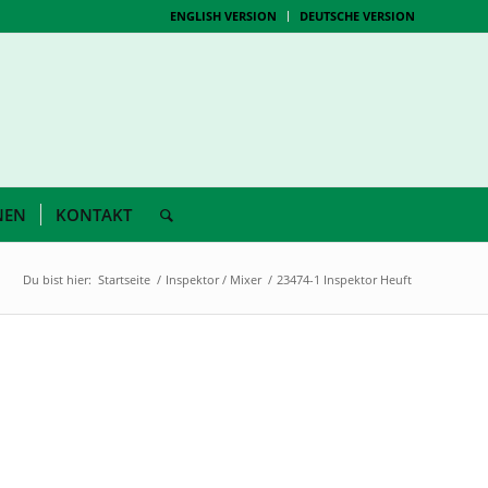
ENGLISH VERSION
DEUTSCHE VERSION
NEN
KONTAKT
Du bist hier:
Startseite
/
Inspektor / Mixer
/
23474-1 Inspektor Heuft