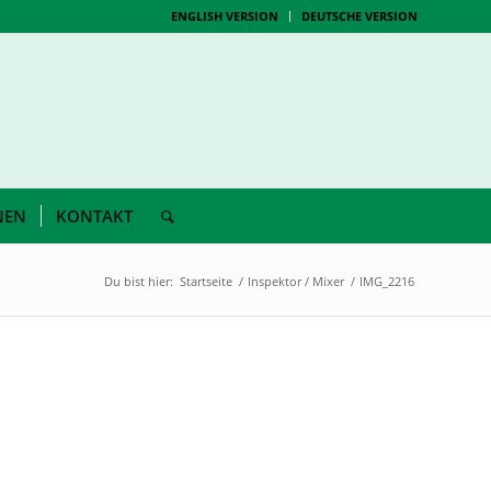
ENGLISH VERSION
DEUTSCHE VERSION
NEN
KONTAKT
Du bist hier:
Startseite
/
Inspektor / Mixer
/
IMG_2216