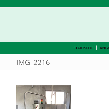
STARTSEITE
ANL
IMG_2216