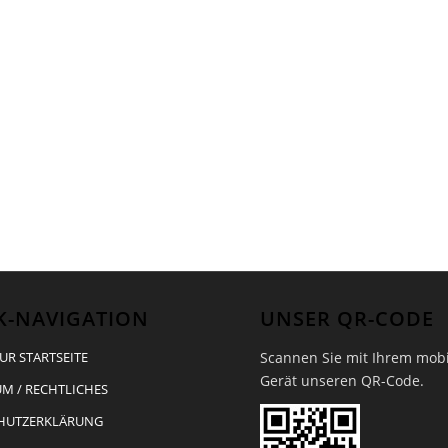
K-NAVIGATION
UNSER QR-CODE
Scannen Sie mit Ihrem mob
UR STARTSEITE
Gerät unseren QR-Code.
M / RECHTLICHES
HUTZERKLÄRUNG