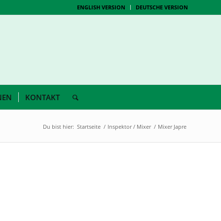
ENGLISH VERSION
DEUTSCHE VERSION
NEN
KONTAKT
Du bist hier:
Startseite
/
Inspektor / Mixer
/
Mixer Japre