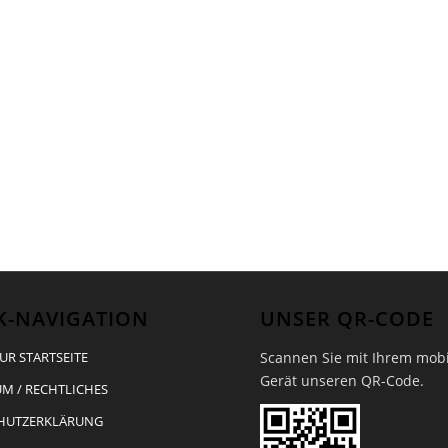
K-NAVIGATION
UNSER QR-CODE
Scannen Sie mit Ihrem mob
UR STARTSEITE
Gerät unseren QR-Code.
M / RECHTLICHES
HUTZERKLÄRUNG