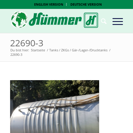
ENGLISH VERSION
DEUTSCHE VERSION
22690-3
Du bist hier:
Startseite
/
Tanks / ZKGs / Gär-/Lager-/Drucktanks
/
22690-3