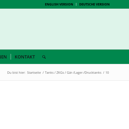
ENGLISH VERSION
DEUTSCHE VERSION
NEN
KONTAKT
Du bist hier:
Startseite
/
Tanks / ZKGs / Gär-/Lager-/Drucktanks
/
10