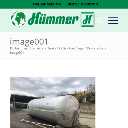
ENGLISH VERSION
DEUTSCHE VERSION
image001
Du bist hier:
Startseite
/
Tanks / ZKGs / Gär-/Lager-/Drucktanks
/
image001