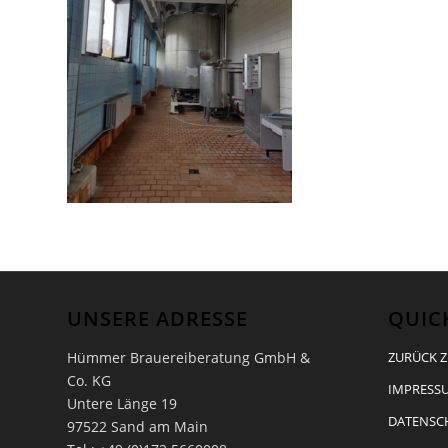
UNSERE ADRESSE
QUIC
Hümmer Brauereiberatung GmbH &
ZURÜCK Z
Co. KG
IMPRESSU
Untere Länge 19
DATENSC
97522 Sand am Main