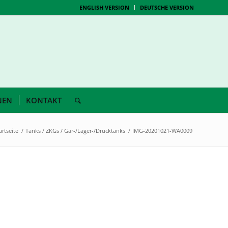
ENGLISH VERSION
DEUTSCHE VERSION
NEN
KONTAKT
artseite
/
Tanks / ZKGs / Gär-/Lager-/Drucktanks
/
IMG-20201021-WA0009