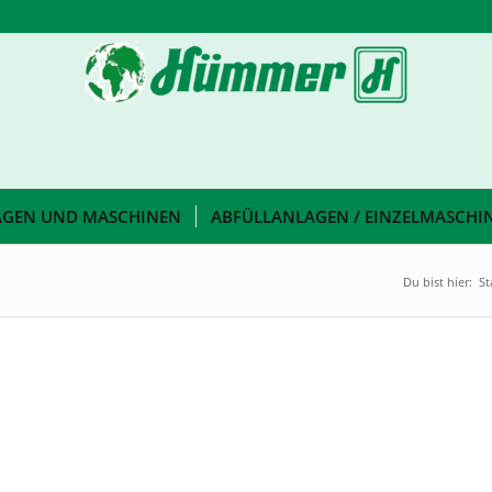
AGEN UND MASCHINEN
ABFÜLLANLAGEN / EINZELMASCHI
Du bist hier:
St