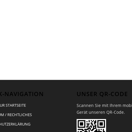
K-NAVIGATION
UNSER QR-CODE
Scannen Sie mit Ihrem mob
UR STARTSEITE
Gerät unseren QR-Code.
M / RECHTLICHES
HUTZERKLÄRUNG