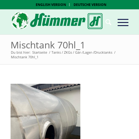
ENGLISH VERSION
DEUTSCHE VERSION
Mischtank 70hl_1
Du bist hier:
Startseite
/
Tanks / ZKGs / Gär-/Lager-/Drucktanks
/
Mischtank 70hl_1